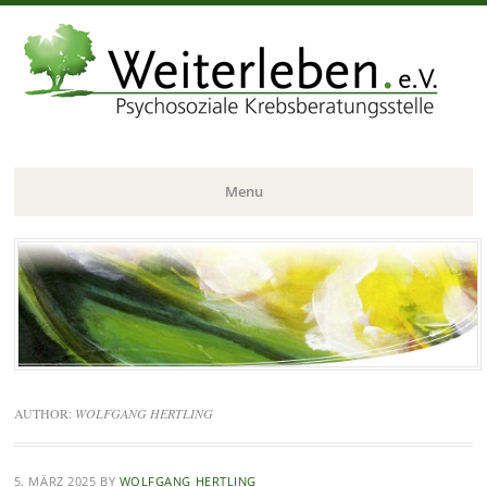
Menu
Skip
to
content
AUTHOR:
WOLFGANG HERTLING
5. MÄRZ 2025
BY
WOLFGANG HERTLING